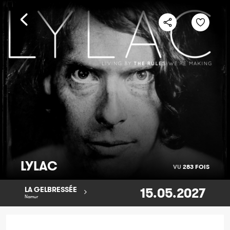
LYLAC
VU
283 FOIS
15.05.2027
LA GELBRESSÉE
Namur