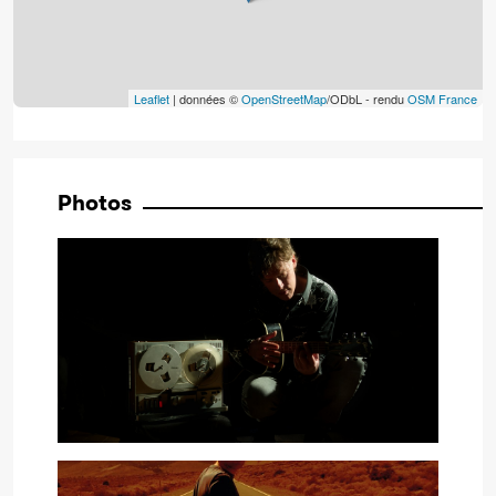
Leaflet
| données ©
OpenStreetMap
/ODbL - rendu
OSM France
Photos