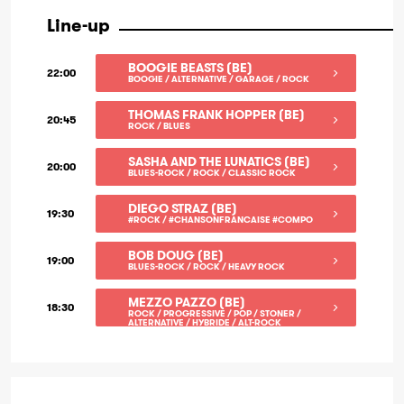
Line-up
BOOGIE BEASTS (BE)
22:00
BOOGIE / ALTERNATIVE / GARAGE / ROCK
THOMAS FRANK HOPPER (BE)
20:45
ROCK / BLUES
SASHA AND THE LUNATICS (BE)
20:00
BLUES-ROCK / ROCK / CLASSIC ROCK
DIEGO STRAZ (BE)
19:30
#ROCK / #CHANSONFRANCAISE #COMPO
BOB DOUG (BE)
19:00
BLUES-ROCK / ROCK / HEAVY ROCK
MEZZO PAZZO (BE)
18:30
ROCK / PROGRESSIVE / POP / STONER /
ALTERNATIVE / HYBRIDE / ALT-ROCK