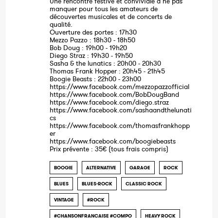
Une rencontre festive et conviviale à ne pas
manquer pour tous les amateurs de
découvertes musicales et de concerts de
qualité.
Ouverture des portes : 17h30
Mezzo Pazzo : 18h30 - 18h50
Bob Doug : 19h00 - 19h20
Diego Straz : 19h30 - 19h50
Sasha & the lunatics : 20h00 - 20h30
Thomas Frank Hopper : 20h45 - 21h45
Boogie Beasts : 22h00 - 23h00
https://www.facebook.com/mezzopazzofficial
https://www.facebook.com/BobDougBand
https://www.facebook.com/diego.straz
https://www.facebook.com/sashaandthelunati
cs
https://www.facebook.com/thomasfrankhopp
er
https://www.facebook.com/boogiebeasts
Prix prévente : 35€ (tous frais compris)
BOOGIE
ALTERNATIVE
GARAGE
ROCK
BLUES
BLUES-ROCK
CLASSIC ROCK
VINTAGE
#ROCK
#CHANSONFRANCAISE #COMPO
HEAVY ROCK