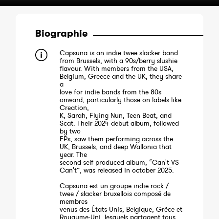
Biographie
Capsuna is an indie twee slacker band
from Brussels, with a 90s/berry slushie
flavour. With members from the USA,
Belgium, Greece and the UK, they share
a
love for indie bands from the 80s
onward, particularly those on labels like
Creation,
K, Sarah, Flying Nun, Teen Beat, and
Scat. Their 2024 debut album, followed
by two
EPs, saw them performing across the
UK, Brussels, and deep Wallonia that
year. The
second self produced album, “Can't VS
Can't”, was released in october 2025.
Capsuna est un groupe indie rock /
twee / slacker bruxellois composé de
membres
venus des États-Unis, Belgique, Grèce et
Royaume-Uni, lesquels partagent tous