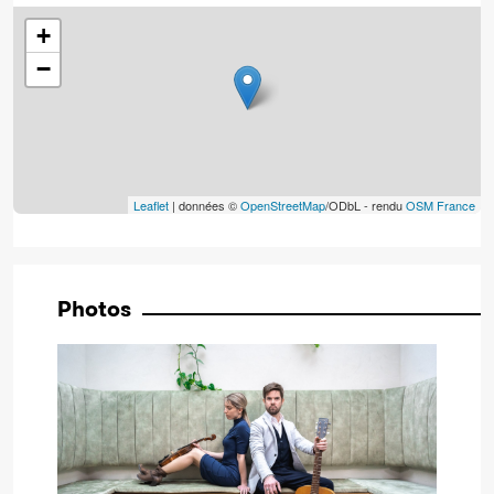
+
−
Leaflet
| données ©
OpenStreetMap
/ODbL - rendu
OSM France
Photos