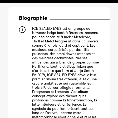
Biographie
ICE SEALED EYES est un groupe de
Newcore belge basé à Bruxelles, reconnu
pour sa capacité à mêler Metalcore,
Thall et Metal Progressif dans un univers
sonore à la fois lourd et captivant. Leur
musique, caractérisée par des riffs
puissants, des breakdowns intenses et
des mélodies déchirantes, tire ses
influences aussi bien de groupes comme
Northlane, Loathe et Sleep Token que
d'artistes tels que Lorn et Jorja Smith.
En 2024, ICE SEALED EYES dévoile leur
premier album très attendu, ALTAR, une
œuvre ambitieuse qui rassemble les
trois EPs de leur trilogie : Torments,
Fragments et Laments. Cet album
concept explore des thématiques
profondes comme la transformation, la
lutte intérieure et la résilience. Le
symbole du papillon, présent tout au
long de l'œuvre, incarne cette
métamorphose émotionnelle et relie les