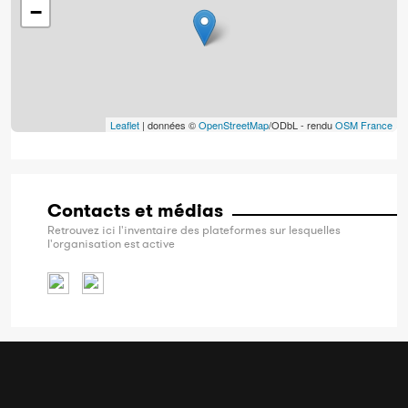
−
Leaflet
| données ©
OpenStreetMap
/ODbL - rendu
OSM France
Contacts et médias
Retrouvez ici l'inventaire des plateformes sur lesquelles
l'organisation est active