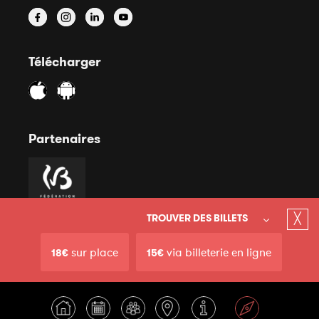
Télécharger
Partenaires
╳
TROUVER DES BILLETS
sur place
via billeterie en ligne
18€
15€
© 2020 Court-Circuit Asbl - Mentions légales - Site internet
Conditions générales
par Anthony Henry &
Miko Digital