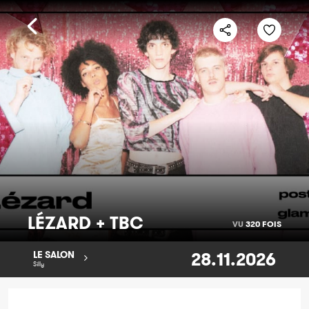
LÉZARD + TBC
VU
320 FOIS
28.11.2026
LE SALON
Silly