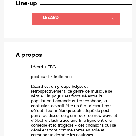
Line-up
LÉZARD
À propos
Lézard + TBC
post-punk • indie rock
Lézard est un groupe belge, et
rétrospectivement, ce genre de musique se
vérifie. Un pays s’est fracturé entre la
population flamande et francophone, la
confusion devrait être un état d’esprit par
défaut. Leur mélange sophistiqué de post-
punk, de disco, de glam rock, de new wave et
d’électro-clash trace une fine ligne entre la
comédie et la tragédie – des chansons qui se
démêlent tant comme sortie en salle et
cacophonie derrière les coulisses.