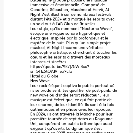
batterie), le groupe propose une musique
immersive et émotionnelle. Composé de
Cendrine, Sébastien, Massimo et Hervé, At
Night s’est illustré sur de nombreux festivals
durant l’été 2024 et a marqué les esprits avec
un sold-out à l’AB Club de Bruxelles.
Leur style, qu’ils nomment “Nocturne Wave”,
évoque une vague sonore hypnotique et
électrique, inspirée par la profondeur et le
mystère de la nuit. Plus qu’un simple projet
musical, At Night incarne une véritable
philosophie artistique, cherchant à toucher les
cœurs et les esprits à travers des morceaux
intenses et sincères.
https://youtu.be/9K7j75W-8cc?
si=GHz6tQYd9_eoYcIa
Hotel du Globe
New Wave
Leur rock élégant captive le public partout où
ils se produisent. Les qualifier de post-punk, de
new wave ou d’indie serait réducteur : leur
musique est éclectique, ce qui fait partie de
leur charme, de leur identité. Ils sont à la fois
authentiques et en phase avec leur époque.
En 2024, ils ont traversé la Manche pour leur
première tournée de sept dates au Royaume-
Uni, conquérant un public britannique aussi
exigeant qu’averti. La dynamique s’est