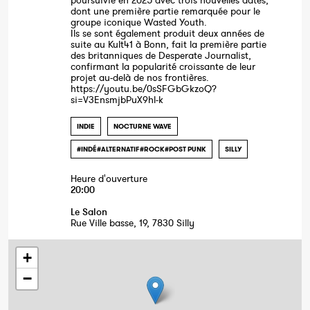
poursuivie en 2025 avec trois nouvelles dates,
dont une première partie remarquée pour le
groupe iconique Wasted Youth.
Ils se sont également produit deux années de
suite au Kult41 à Bonn, fait la première partie
des britanniques de Desperate Journalist,
confirmant la popularité croissante de leur
projet au-delà de nos frontières.
https://youtu.be/0sSFGbGkzoQ?
si=V3EnsmjbPuX9hl-k
INDIE
NOCTURNE WAVE
#INDÉ#ALTERNATIF#ROCK#POST PUNK
SILLY
Heure d'ouverture
20:00
Le Salon
Rue Ville basse, 19, 7830 Silly
+
−