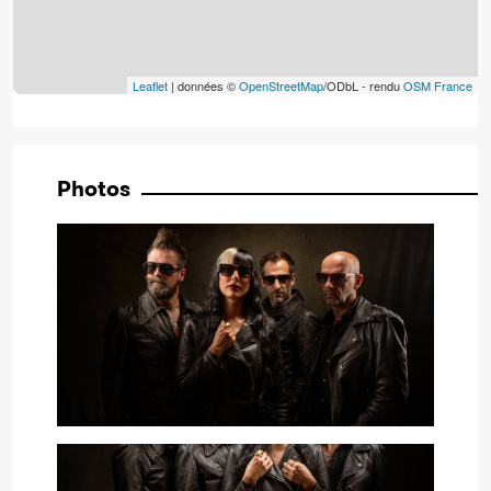
Leaflet
| données ©
OpenStreetMap
/ODbL - rendu
OSM France
Photos