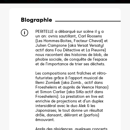
Biographie
PERITELLE a débarqué sur scène il y a
un an: ovnis sautillant, Carl Roosens
(Les Hommes-Boites, Facteur Cheval) et
Julien Campione (aka Versat Versatyl
actif dans Fou Détective et La Pieuvre)
nous racontent des histoires de blob, de
phobie sociale, de conquête de l'espace
et de l'importance de trier ses déchets.
Les compositions sont fraîches et rétro-
futuristes grâce à l'apport musical de
Remi Zombek (aka Zomb., actif dans
Froesheleirs et auprès de Veence Hanao)
et Simon Carlier (aka SiKa actif dans
Froesheleirs). La prestation en live est
enrichie de projections et d'un duplex
intersidéral avec le duo Alek & les
Japonaises; le tout donne un résultat
drôle, dansant, délirant et (parfois)
émouvant.
Après des résidences, quelques concerts