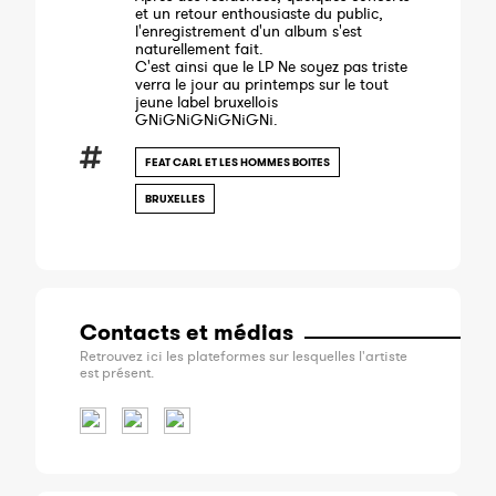
et un retour enthousiaste du public,
l'enregistrement d'un album s'est
naturellement fait.
C'est ainsi que le LP Ne soyez pas triste
verra le jour au printemps sur le tout
jeune label bruxellois
GNiGNiGNiGNiGNi.
FEAT CARL ET LES HOMMES BOITES
BRUXELLES
Contacts et médias
Retrouvez ici les plateformes sur lesquelles l'artiste
est présent.