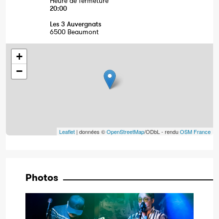
Heure de fermeture
20:00
Les 3 Auvergnats
6500 Beaumont
+
−
Leaflet
| données ©
OpenStreetMap
/ODbL - rendu
OSM France
Photos