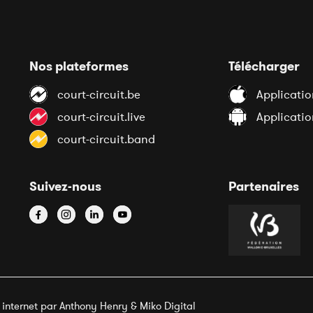
Nos plateformes
Télécharger
court-circuit.be
Applicatio
court-circuit.live
Applicati
court-circuit.band
Suivez-nous
Partenaires
e internet par Anthony Henry &
Miko Digital