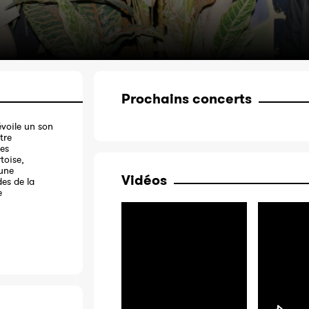
Prochains concerts
évoile un son
tre
ses
toise,
une
Vidéos
es de la
e