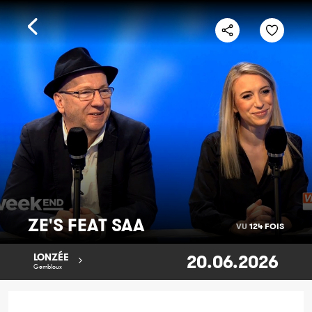
ZE'S FEAT SAA
VU
124 FOIS
20.06.2026
LONZÉE
Gembloux