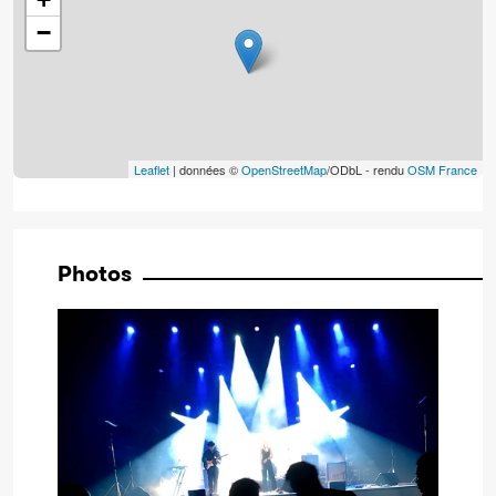
−
Leaflet
| données ©
OpenStreetMap
/ODbL - rendu
OSM France
Photos