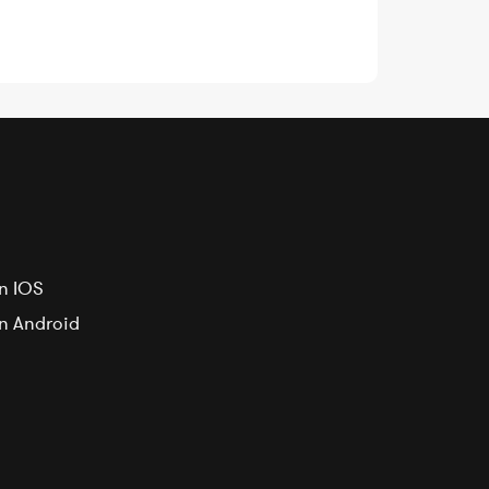
n IOS
on Android