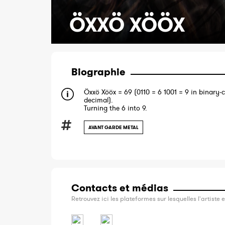
ÖXXÖ XÖÖX
Biographie
Öxxö Xööx = 69 (0110 = 6 1001 = 9 in binary-
decimal).
Turning the 6 into 9.
AVANT GARDE METAL
Contacts et médias
Retrouvez ici les plateformes sur lesquelles l'artiste e