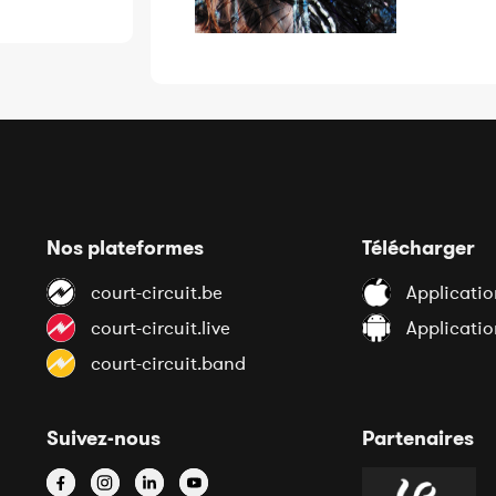
Nos plateformes
Télécharger
court-circuit.be
Applicatio
court-circuit.live
Applicati
court-circuit.band
Suivez-nous
Partenaires