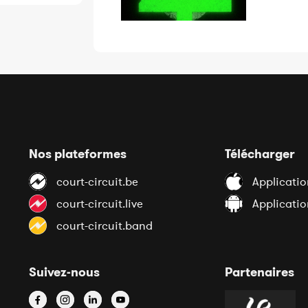
Nos plateformes
Télécharger
court-circuit.be
Applicatio
court-circuit.live
Applicati
court-circuit.band
Suivez-nous
Partenaires