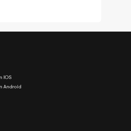
n IOS
on Android