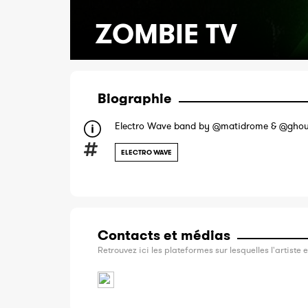
ZOMBIE TV
Biographie
Electro Wave band by @matidrome & @ghou
ELECTRO WAVE
Contacts et médias
Retrouvez ici les plateformes sur lesquelles l'artiste e