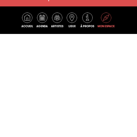
ACCUEIL
AGENDA
ARTISTES
LIEUX
À PROPOS
MON ESPACE
BOB DOUG
NO SUCKS'S
JUNGLE
BLUES-ROCK / ROCK
METAL
UNDERGROUND
/ HEAVY ROCK
LOUD / ROCK / NU-
METAL
SECOND
Voir tout (6282)
SOUFFLE
WORLD MUSIC /
MUSIQUE DU MONDE
/ CHANT /
ACCORDÉON / FOLK
/ WORLD / POP