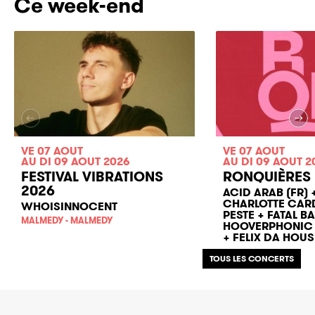
Ce week-end
VE 07 AOUT
VE 07 AOUT
AU DI 09 AOUT 2026
AU DI 09 AOUT 2
FESTIVAL VIBRATIONS
RONQUIÈRES 
2026
ACID ARAB (FR)
CHARLOTTE CARDI
WHOISINNOCENT
PESTE + FATAL 
MALMEDY - MALMEDY
HOOVERPHONIC 
+ FELIX DA HOUS
RONQUIÈRE FESTIVAL
TOUS LES CONCERTS