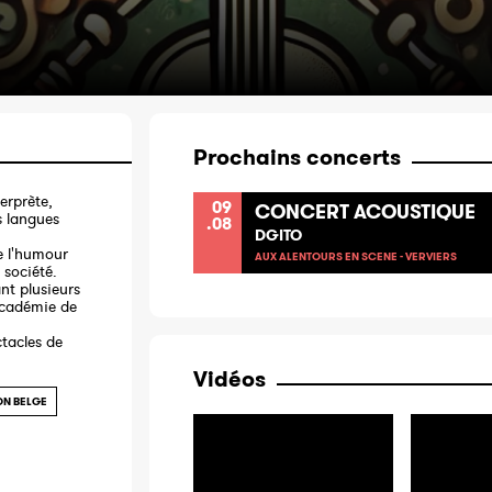
Prochains concerts
erprète,
09
CONCERT ACOUSTIQUE
s langues
.08
DGITO
e l'humour
AUX ALENTOURS EN SCENE - VERVIERS
 société.
nt plusieurs
Académie de
ctacles de
Vidéos
N BELGE