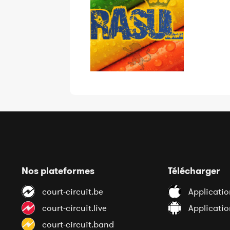
Nos plateformes
Télécharger
court-circuit.be
Applicatio
court-circuit.live
Applicati
court-circuit.band