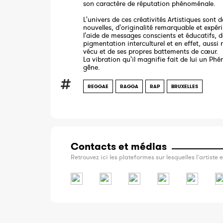
son caractère de réputation phénoménale.
L'univers de ces créativités Artistiques sont 
nouvelles, d'originalité remarquable et expér
l'aide de messages conscients et éducatifs, d
pigmentation interculturel et en effet, aussi 
vécu et de ses propres battements de cœur.
La vibration qu'il magnifie fait de lui un P
gêne.
REGGAE
RAGGA
RAP
BRUXELLES
Contacts et médias
Retrouvez ici les plateformes sur lesquelles l'artiste e