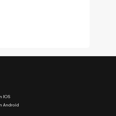
n IOS
on Android