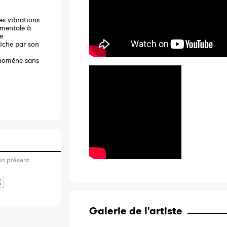
des vibrations
imentale à
e
riche par son
hénomène sans
st présent.
Galerie de l'artiste