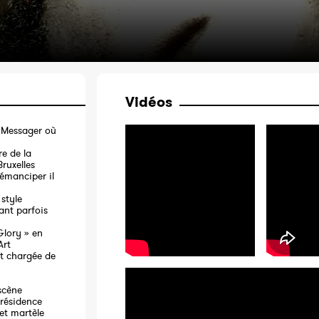
Vidéos
e Messager où
re de la
ruxelles
'émanciper il
style
nt parfois
Glory » en
Art
et chargée de
scène
 résidence
, et martèle