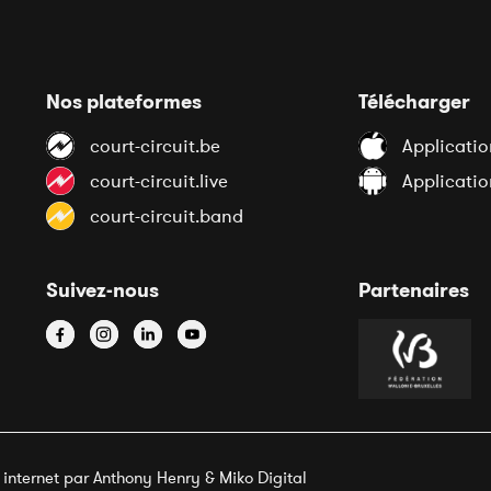
Nos plateformes
Télécharger
court-circuit.be
Applicatio
court-circuit.live
Applicati
court-circuit.band
Suivez-nous
Partenaires
e internet par Anthony Henry &
Miko Digital