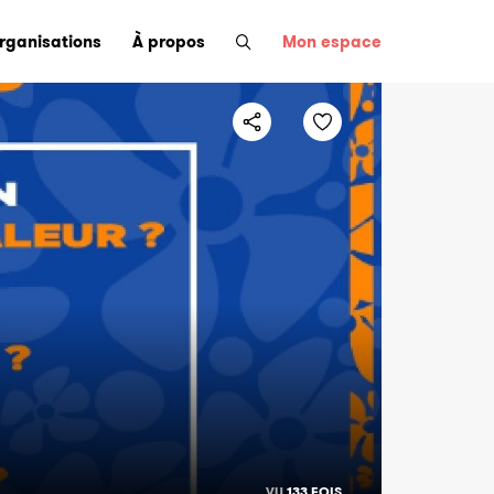
organisations
À propos
Mon espace
VU
133 FOIS