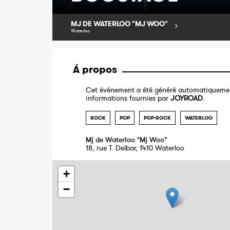
MJ DE WATERLOO "MJ WOO"
Waterloo
À propos
Cet événement a été généré automatiquemen
informations fournies par
JOYROAD
.
ROCK
POP
POP-ROCK
WATERLOO
Mj de Waterloo "Mj Woo"
18, rue T. Delbar, 1410 Waterloo
+
−