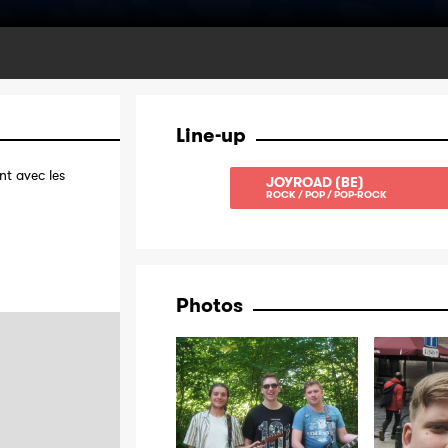
Line-up
t avec les
JOYROAD (BE)
ROCK / POP / POP-ROCK
Photos