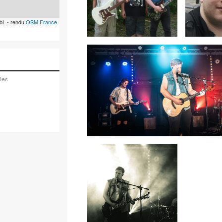
bL - rendu
OSM France
les