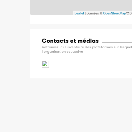
Leaflet
| données ©
OpenStreetMap
/OD
Contacts et médias
Retrouvez ici l'inventaire des plateformes sur lesquel
l'organisation est active