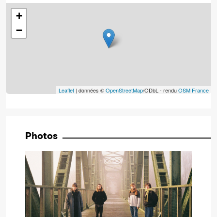
+
−
Leaflet
| données ©
OpenStreetMap
/ODbL - rendu
OSM France
Photos