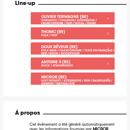
Line-up
OLIVIER TERWAGNE (BE)
CINEMATIC / CHANSON / ALTERNATIVE /
FRANCOPHONE / POP / VOCAL / PIANO
THOMC (BE)
FOLK / POP
DOUX RÊVEUR (BE)
FOLK INDIE / FRANCOPHONE / TEXTE EN FRANÇAIS /
POP / ROCK / ACOUSTIQUE
ANTOINE S (BE)
ROCK / ATMOSPHERIC
MICROB (BE)
SOFT INTIMIST / ALTERNATIVE / POP / BASSPLAYER /
AMBIENT / NATURALISTE
À propos
Cet événement a été généré automatiquement
avec les informations fournies par
MICROB
.