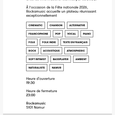
À l’occasion de la Fête nationale 2026,
Rockamusic accueille un plateau réunissant
exceptionnellement
CINEMATIC
CHANSON
ALTERNATIVE
FRANCOPHONE
POP
VOCAL
PIANO
FOLK
FOLK INDIE
TEXTE EN FRANÇAIS
ROCK
ACOUSTIQUE
ATMOSPHERIC
SOFT INTIMIST
BASSPLAYER
AMBIENT
NATURALISTE
NAMUR
Heure d'ouverture
19:30
Heure de fermeture
23:00
Rockamusic
5101 Namur