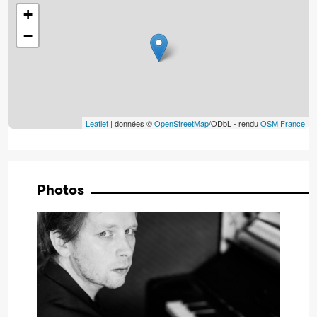
+
−
Leaflet
| données ©
OpenStreetMap
/ODbL - rendu
OSM France
Photos