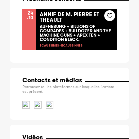
24
ANNIF DE M. PIERRE ET
.10
THEAULT
AUFHEBUNG + BILLIONS OF
COMRADES + BULLDOZER AND THE
MACHINE GUNS + APEX TEN +
CONDITION BLACK.
ECAUSSINES - ECAUSSINNES
Contacts et médias
Retrouvez ici les plateformes sur lesquelles l'artiste
est présent.
Vidéos