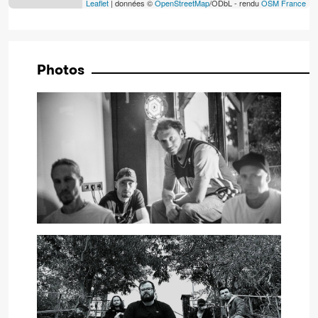
Leaflet
| données ©
OpenStreetMap
/ODbL - rendu
OSM France
Photos