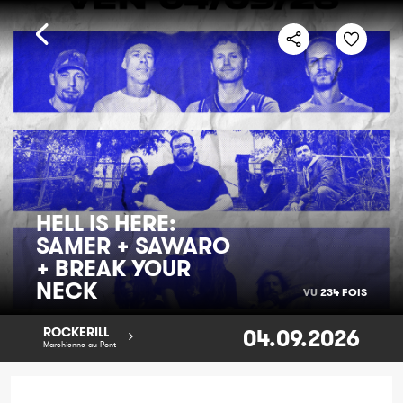
HELL IS HERE:
SAMER + SAWARO
+ BREAK YOUR
NECK
VU
234 FOIS
04.09.2026
ROCKERILL
Marchienne-au-Pont