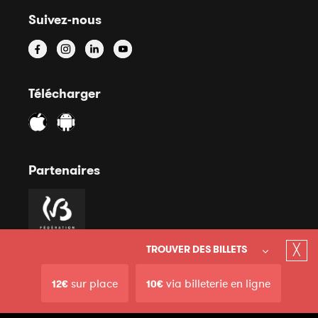
Suivez-nous
Télécharger
Partenaires
╳
TROUVER DES BILLETS
sur place
via billeterie en ligne
12€
10€
© 2020 Court-Circuit Asbl - Mentions légales - Site internet
Conditions générales
par Anthony Henry &
Miko Digital