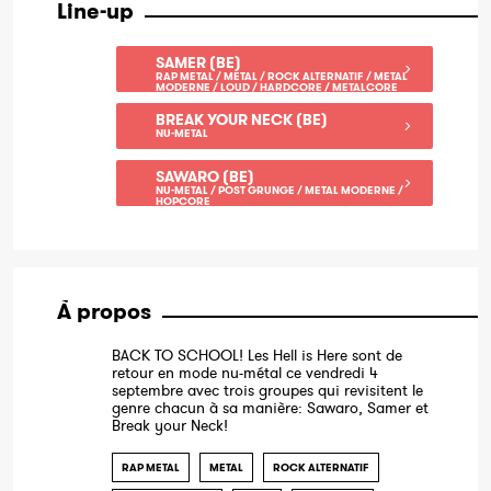
Line-up
SAMER (BE)
RAP METAL / METAL / ROCK ALTERNATIF / METAL
MODERNE / LOUD / HARDCORE / METALCORE
BREAK YOUR NECK (BE)
NU-METAL
SAWARO (BE)
NU-METAL / POST GRUNGE / METAL MODERNE /
HOPCORE
À propos
BACK TO SCHOOL! Les Hell is Here sont de
retour en mode nu-métal ce vendredi 4
septembre avec trois groupes qui revisitent le
genre chacun à sa manière: Sawaro, Samer et
Break your Neck!
RAP METAL
METAL
ROCK ALTERNATIF