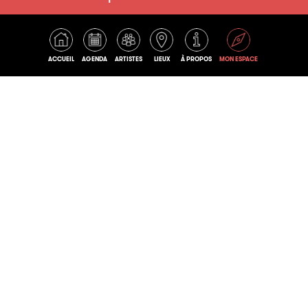
ACCUEIL
AGENDA
ARTISTES
LIEUX
À PROPOS
MON ESPACE
BOB DOUG
NO SUCKS'S
FOUTA FLOW
BLUES-ROCK / ROCK
METAL
#WORLDMUSIC
/ HEAVY ROCK
#BAGLAMA
#MUSIQUETRADITIONNELLE
#MUSIQUESDUMONDE
#BAROQUE #FUSION
#FOLKTURC
#QUARTET / REGGAE /
REGGAE LIVE / ROOTS
/ WORLD MUSIC /
MUSIQUE AFRICAINE /
MUSIQUE DU MONDE
/ AFRO / DESERT
BLUES / FUSION /
CROSSOVER /
HIPHOP /
TRADITIONNEL /
SPIRITUAL /
BRUXELLES / ENGAGÉ
/ MULTICULTURE /
MULTILINGUE / SKA