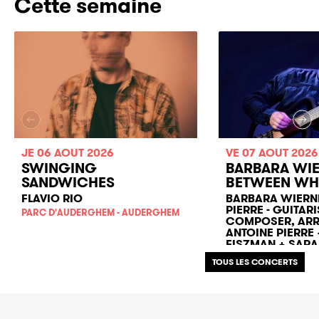
Cette semaine
JE 06 AOUT 2026
VE 07 AOUT 2026
SWINGING
BARBARA WIE
SANDWICHES
BETWEEN WH
FLAVIO RIO
BARBARA WIERNI
PIERRE - GUITARI
PARC D'AUDERGHEM - AUDERGHEM
COMPOSER, ARR
ANTOINE PIERRE
FISZMAN + SARA
GAUME JAZZ FESTIV
TOUS LES CONCERTS