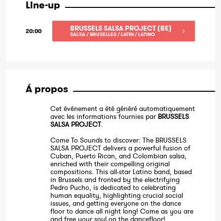
Line-up
BRUSSELS SALSA PROJECT (BE)
20:00
SALSA / BRUXELLES / LATIN / LATINO
À propos
Cet événement a été généré automatiquement
avec les informations fournies par
BRUSSELS
SALSA PROJECT
.
Come To Sounds to discover: The BRUSSELS
SALSA PROJECT delivers a powerful fusion of
Cuban, Puerto Rican, and Colombian salsa,
enriched with their compelling original
compositions. This all-star Latino band, based
in Brussels and fronted by the electrifying
Pedro Pucho, is dedicated to celebrating
human equality, highlighting crucial social
issues, and getting everyone on the dance
floor to dance all night long! Come as you are
and free your soul on the dancefloor!