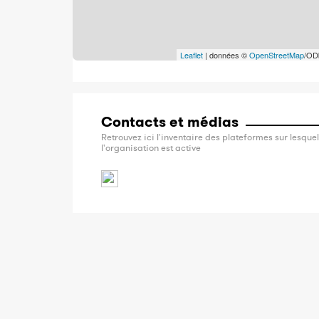
Leaflet
| données ©
OpenStreetMap
/OD
Contacts et médias
Retrouvez ici l'inventaire des plateformes sur lesquel
l'organisation est active