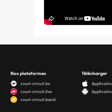
Nos plateformes
Télécharger
court-circuit.be
Applicatio
court-circuit.live
Applicati
court-circuit.band