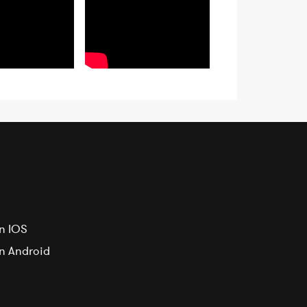
n IOS
on Android