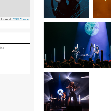
bL - rendu
OSM France
les