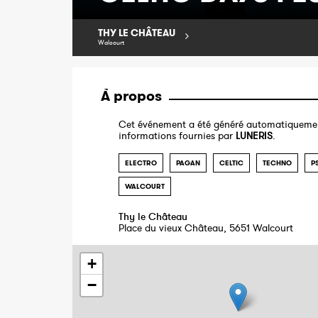
THY LE CHÂTEAU
Walcourt
À propos
Cet événement a été généré automatiquemen
informations fournies par
LUNERIS
.
ELECTRO
PAGAN
CELTIC
TECHNO
P
WALCOURT
Thy le Château
Place du vieux Château, 5651 Walcourt
+
−