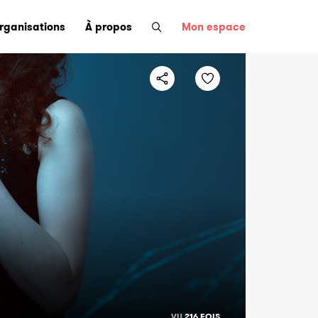
organisations
À propos
Mon espace
VU
216 FOIS