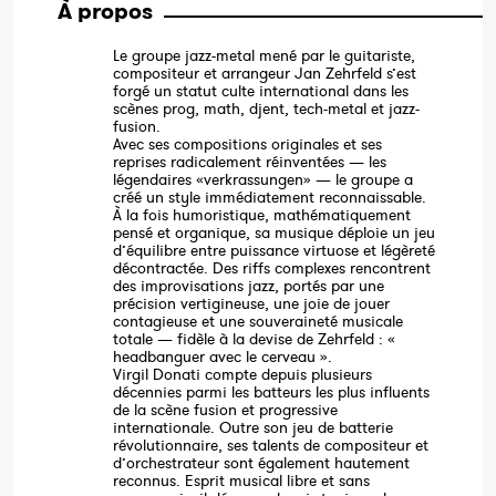
À propos
Le groupe jazz-metal mené par le guitariste,
compositeur et arrangeur Jan Zehrfeld s’est
forgé un statut culte international dans les
scènes prog, math, djent, tech-metal et jazz-
fusion.
Avec ses compositions originales et ses
reprises radicalement réinventées — les
légendaires «verkrassungen» — le groupe a
créé un style immédiatement reconnaissable.
À la fois humoristique, mathématiquement
pensé et organique, sa musique déploie un jeu
d’équilibre entre puissance virtuose et légèreté
décontractée. Des riffs complexes rencontrent
des improvisations jazz, portés par une
précision vertigineuse, une joie de jouer
contagieuse et une souveraineté musicale
totale — fidèle à la devise de Zehrfeld : «
headbanguer avec le cerveau ».
Virgil Donati compte depuis plusieurs
décennies parmi les batteurs les plus influents
de la scène fusion et progressive
internationale. Outre son jeu de batterie
révolutionnaire, ses talents de compositeur et
d’orchestrateur sont également hautement
reconnus. Esprit musical libre et sans