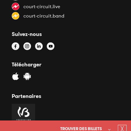
court-circuit.live
court-circuit.band
Suivez-nous
Télécharger
Partenaires
╳
TROUVER DES BILLETS