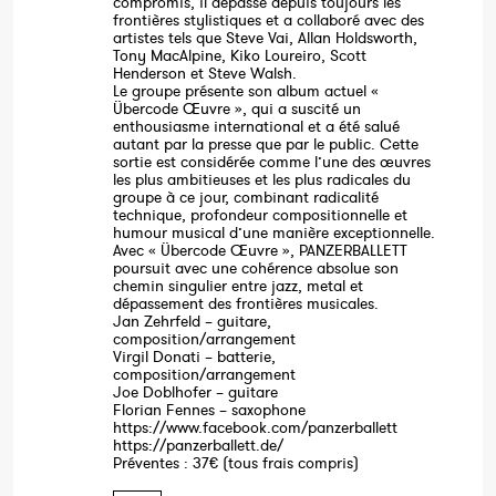
compromis, il dépasse depuis toujours les
frontières stylistiques et a collaboré avec des
artistes tels que Steve Vai, Allan Holdsworth,
Tony MacAlpine, Kiko Loureiro, Scott
Henderson et Steve Walsh.
Le groupe présente son album actuel «
Übercode Œuvre », qui a suscité un
enthousiasme international et a été salué
autant par la presse que par le public. Cette
sortie est considérée comme l’une des œuvres
les plus ambitieuses et les plus radicales du
groupe à ce jour, combinant radicalité
technique, profondeur compositionnelle et
humour musical d’une manière exceptionnelle.
Avec « Übercode Œuvre », PANZERBALLETT
poursuit avec une cohérence absolue son
chemin singulier entre jazz, metal et
dépassement des frontières musicales.
Jan Zehrfeld – guitare,
composition/arrangement
Virgil Donati – batterie,
composition/arrangement
Joe Doblhofer – guitare
Florian Fennes – saxophone
https://www.facebook.com/panzerballett
https://panzerballett.de/
Préventes : 37€ (tous frais compris)