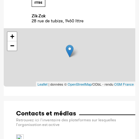
ITTRE
Zik-Zak
28 rue de tubize, 1460 Ittre
+
−
Leaflet
| données ©
OpenStreetMap
/ODbL - rendu
OSM France
Contacts et médias
Retrouvez ici l'inventaire des plateformes sur lesquelles
l'organisation est active