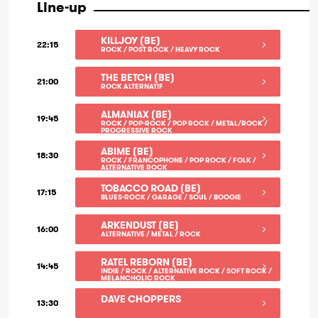
Line-up
KILLJOY (BE)
22:15
ROCK / POST ROCK / HEAVY ROCK
THE BETCH (BE)
21:00
ROCK ALTERNATIF
ALMANIAX (BE)
19:45
ROCK / POP-ROCK / POP ROCK / METAL/ROCK /
PROGRESSIVE ROCK
ABIME (BE)
18:30
ROCK / FRANCOPHONE / POP ROCK / FOLK /
ALTERNATIVE ROCK
TOBACCO ROAD (BE)
17:15
BLUES-ROCK / GARAGE / SOUL / BOOGIE
ARKENDUST (BE)
16:00
ALTERNATIVE / METAL / ROCK
RATEL REBORN (BE)
14:45
INDIE / ROCK / ALTERNATIVE ROCK / SOFT ROCK /
MELANCHOLIC ROCK
DAVE CHOPPERS
13:30