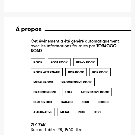
À propos
Cet événement a été généré automatiquement
avec les informations fournies par
TOBACCO
ROAD
.
ROCK
POST ROCK
HEAVY ROCK
ROCK ALTERNATIF
POP-ROCK
POP ROCK
METAL/ROCK
PROGRESSIVE ROCK
FRANCOPHONE
FOLK
ALTERNATIVE ROCK
BLUES-ROCK
GARAGE
SOUL
BOOGIE
ALTERNATIVE
METAL
INDIE
ITTRE
ZIK ZAK
Rue de Tubize 28, 1460 Ittre