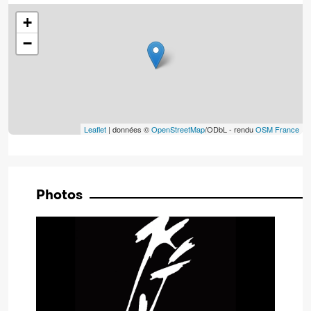
+
−
Leaflet
| données ©
OpenStreetMap
/ODbL - rendu
OSM France
Photos