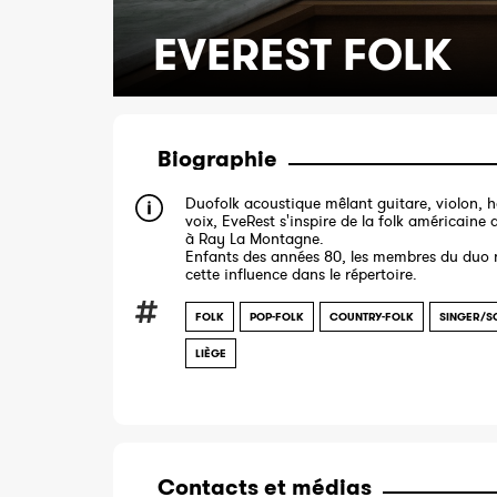
EVEREST FOLK
Biographie
Duofolk acoustique mêlant guitare, violon, 
voix, EveRest s'inspire de la folk américaine 
à Ray La Montagne.
Enfants des années 80, les membres du duo 
cette influence dans le répertoire.
FOLK
POP-FOLK
COUNTRY-FOLK
SINGER/S
LIÈGE
Contacts et médias