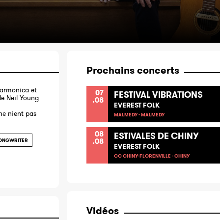
Prochains concerts
harmonica et
07
FESTIVAL VIBRATIONS
de Neil Young
.08
EVEREST FOLK
ne nient pas
MALMEDY - MALMEDY
08
ESTIVALES DE CHINY
.08
ONGWRITER
EVEREST FOLK
CC CHINY-FLORENVILLE - CHINY
Vidéos