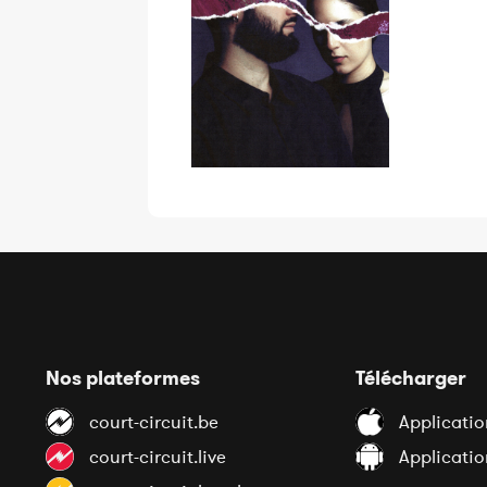
Nos plateformes
Télécharger
court-circuit.be
Applicatio
court-circuit.live
Applicati