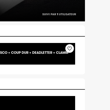
SUIVI PAR
1
UTILISATEUR
DISCO + COUP DUR + DEADLETTER + CLAMM