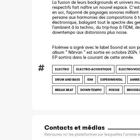
La fusion de leurs backgrounds et univers m
respectifs fait naître un nouvel espace. C’e
en soi, façonné de paysages sonores mêlant
persane aux harmonies des compositions à t
électronique, balayant tout le spectre des ge
l'ambient à la techno, du trip-hop à l'IDM, de
downtempo aux distorsions plus noise.
Floèmee a signé avec le label Soond et son p
album " Nārvan " est sortie en octobre 2024.
EP sortira dans le courant de cette année.
ELECTRO
ELECTRO-ACOUSTIQUE
ELECTRO-VO
DRUM AND BASS
IDM
EXPERIMENTAL
AMBIE
BREAK BEAT
DOWN TEMPO
POESIE
BRUSSE
Contacts et médias
Retrouvez ici les plateformes sur lesquelles l'artiste e