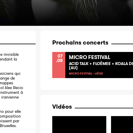
Prochains concerts
e invisible
07
MICRO FESTIVAL
pendant la
.08
ACID TALK + FLOÈMEE + KOALA 
(AU)
siciens qui
MICRO FESTIVAL - LIÈGE
lange de
 nappes
ol Alex Recio
 instrument à
- iranienne
Vidéos
no pour elle
composition
inissent par
Bruxelles.