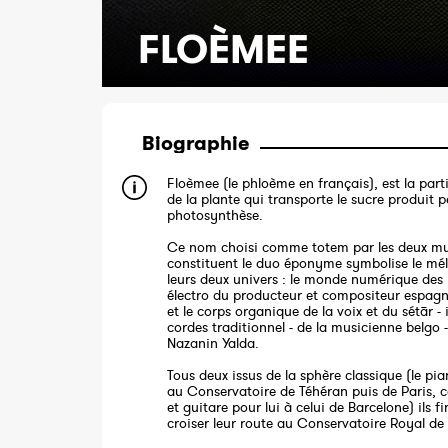
FLOÈMEE
Biographie
Floèmee (le phloème en français), est la parti
de la plante qui transporte le sucre produit 
photosynthèse.
Ce nom choisi comme totem par les deux mu
constituent le duo éponyme symbolise le mé
leurs deux univers : le monde numérique des
électro du producteur et compositeur espagn
et le corps organique de la voix et du sétār -
cordes traditionnel - de la musicienne belgo 
Nazanin Yalda.
Tous deux issus de la sphère classique (le pia
au Conservatoire de Téhéran puis de Paris, 
et guitare pour lui à celui de Barcelone) ils f
croiser leur route au Conservatoire Royal de 