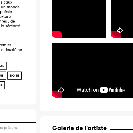
usicaux
st un monde
 poésie
exture
nres : de
 la sérénité
remier
 Le deuxième
CAL
NT
NOISE
LS
Galerie de l'artiste
st présent.