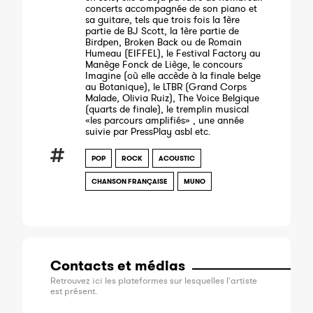
concerts accompagnée de son piano et
sa guitare, tels que trois fois la 1ère
partie de BJ Scott, la 1ère partie de
Birdpen, Broken Back ou de Romain
Humeau (EIFFEL), le Festival Factory au
Manège Fonck de Liège, le concours
Imagine (où elle accède à la finale belge
au Botanique), le LTBR (Grand Corps
Malade, Olivia Ruiz), The Voice Belgique
(quarts de finale), le tremplin musical
«les parcours amplifiés» , une année
suivie par PressPlay asbl etc.
POP
ROCK
ACOUSTIC
CHANSON FRANÇAISE
MUNO
Contacts et médias
Retrouvez ici les plateformes sur lesquelles l'artiste
est présent.