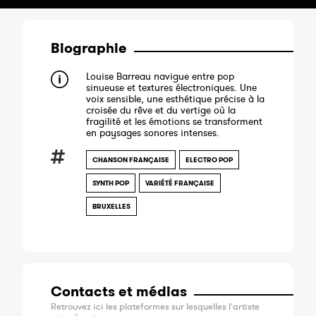
Biographie
Louise Barreau navigue entre pop
sinueuse et textures électroniques. Une
voix sensible, une esthétique précise à la
croisée du rêve et du vertige où la
fragilité et les émotions se transforment
en paysages sonores intenses.
CHANSON FRANÇAISE
ELECTRO POP
SYNTH POP
VARIÉTÉ FRANÇAISE
BRUXELLES
Contacts et médias
Retrouvez ici les plateformes sur lesquelles l'artiste