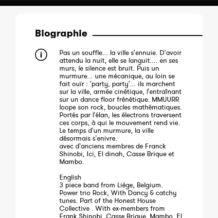
Biographie
Pas un souffle... la ville s'ennuie. D'avoir
attendu la nuit, elle se languit.... en ses
murs, le silence est bruit. Puis un
murmure... une mécanique, au loin se
fait ouïr : 'party, party'... ils marchent
sur la ville, armée cinétique, l'entraînant
sur un dance floor frénétique. MMUURR
loope son rock, boucles mathématiques.
Portés par l'élan, les électrons traversent
ces corps, à qui le mouvement rend vie.
Le temps d'un murmure, la ville
désormais s'enivre.
avec d'anciens membres de Franck
Shinobi, Ici, El dinah, Casse Brique et
Mambo.
English
3 piece band from Liège, Belgium.
Power trio Rock, With Dancy & catchy
tunes. Part of the Honest House
Collective . With ex-members from
Frank Shinobi, Casse Brique, Mambo, El