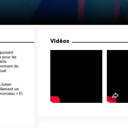
Vidéos
 puisant
e pour les
tifs
otamment du
tuel
 Julien
ellement un
 morceau « El