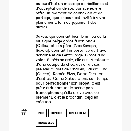
aujourd’hui un message de résilience et
d’acceptation de soi. Sur scène, elle
offre un moment de connexion et de
partage, que chacun est invité à vivre
pleinement, loin du jugement des
autres.
Sakou, qui connaît bien le milieu de la
musique belge grâce à son oncle
(Odieu) et son père (Yves Kengen,
Raxola), connaît l’importance du travail
acharné et de l’entourage. Grâce à sa
volonté inébranlable, elle a su s’entourer
d’une équipe de choc qui a fait ses
preuves auprès de Charles, Saskia, Eva
(Queen), Roméo Elvis, Doria D et tant
d’autres. Car si Sakou a pris son temps
pour perfectionner son projet, c’est
prête à dynamiter la scène pop
francophone qu’elle arrive avec ce
premier EP, et le prochain, déjà en
création.
POP
HIP HOP
BREAK BEAT
BRUXELLES