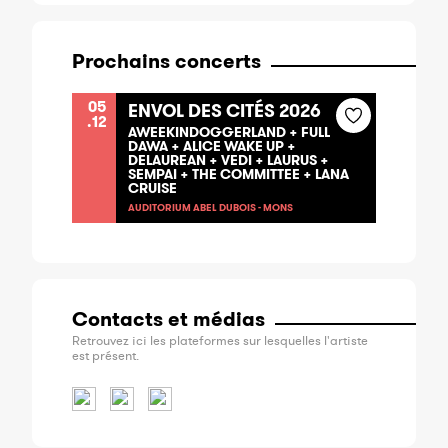
Prochains concerts
05
ENVOL DES CITÉS 2026
.12
AWEEKINDOGGERLAND + FULL
DAWA + ALICE WAKE UP +
DELAUREAN + VEDI + LAURUS +
SEMPAI + THE COMMITTEE + LANA
CRUISE
AUDITORIUM ABEL DUBOIS - MONS
Contacts et médias
Retrouvez ici les plateformes sur lesquelles l'artiste
est présent.