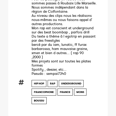
sommes passes à Roubaix Lille Marseille.
Nous sommes indépendant dans la
région de Colfontaine.
Au niveau des clips nous les réalisons
nous-mêmes ou nous faisons appel d'
autres productions.
Mon rap est conscient et underground
sur des beat boombap , parfois drill
Du texte a thème à l egotrip en passant
par des freestyles
bercé par du iam, lunatic, ff furax
barbarossa, ham mauvaise graine,
xmen et bien d autres... ( rap 90
,2000 )
Mes projets sont sur toutes les plates
formes
Spotify , deezer, etc...
Pseudo : sempai7340
HIP HOP
RAP
UNDERGROUND
FRANCOPHONE
FRANCE
MONS
BOUSSU