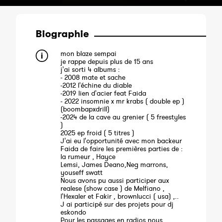
Biographie
mon blaze sempai
je rappe depuis plus de 15 ans
j'ai sorti 4 albums :
- 2008 mate et sache
-2012 l'échine du diable
-2019 lien d'acier feat Faida
- 2022 insomnie x mr krabs ( double ep )
(boombapxdrill)
-2024 de la cave au grenier ( 5 freestyles
)
2025 ep froid ( 5 titres )
J'ai eu l'opportunité avec mon backeur
Faida de faire les premières parties de :
la rumeur , Hayce
Lemsi, James Deano,Neg marrons,
youseff swatt
Nous avons pu aussi participer aux
realese (show case ) de Melfiano ,
l'Hexaler et Fakir , brownlucci ( usa) ,..
J ai participé sur des projets pour dj
eskondo
Pour les passages en radios nous