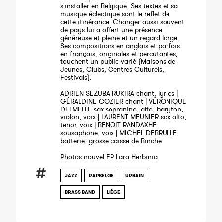
s'installer en Belgique. Ses textes et sa
musique éclectique sont le reflet de
cette itinérance. Changer aussi souvent
de pays lui a offert une présence
généreuse et pleine et un regard large.
Ses compositions en anglais et parfois
en français, originales et percutantes,
touchent un public varié (Maisons de
Jeunes, Clubs, Centres Culturels,
Festivals).
ADRIEN SEZUBA RUKIRA chant, lyrics |
GÉRALDINE COZIER chant | VÉRONIQUE
DELMELLE sax sopranino, alto, baryton,
violon, voix | LAURENT MEUNIER sax alto,
tenor, voix | BENOIT RANDAXHE
sousaphone, voix | MICHEL DEBRULLE
batterie, grosse caisse de Binche
Photos nouvel EP Lara Herbinia
JAZZ
RAPBELGE
URBAIN
BRASS BAND
LIÈGE