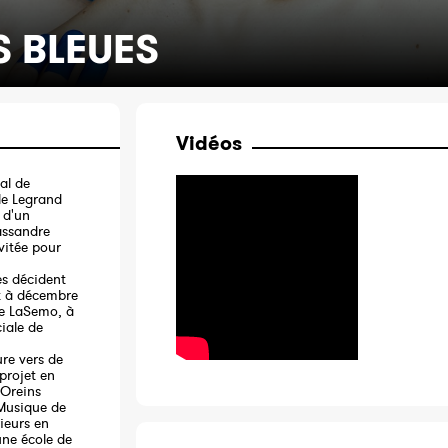
S BLEUES
Vidéos
al de
èle Legrand
n d'un
assandre
vitée pour
es décident
et à décembre
de LaSemo, à
iale de
ure vers de
 projet en
 Oreins
 Musique de
ieurs en
une école de