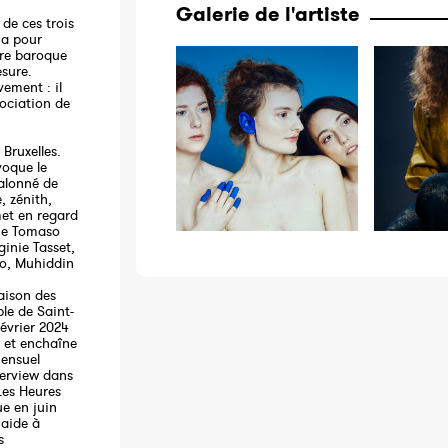
Galerie de l'artiste
 de ces trois
 a pour
ire baroque
esure.
vement : il
ociation de
 Bruxelles.
voque le
jalonné de
, zénith,
et en regard
IIe Tomaso
ginie Tasset,
o, Muhiddin
Maison des
le de Saint-
février 2024
, et enchaîne
mensuel
terview dans
Les Heures
ue en juin
'aide à
s