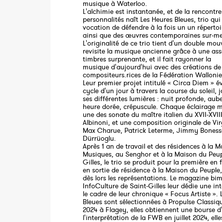
musique à Waterloo.
L'alchimie est instantanée, et de la rencontre
personnalités naît Les Heures Bleues, trio qui
vocation de défendre à la fois un un réperto
ainsi que des œuvres contemporaines sur-m
L'originalité de ce trio tient d'un double mou
revisite la musique ancienne grâce à une ass
timbres surprenante, et il fait rayonner la
musique d'aujourd'hui avec des créations de
compositeurs.rices de la Fédération Wallonie
Leur premier projet intitulé « Circa Diem » é
cycle d'un jour à travers la course du soleil, 
ses différentes lumières : nuit profonde, aube
heure dorée, crépuscule. Chaque éclairage m
une des sonate du maître italien du XVII-XVI
Albinoni, et une composition originale de Vir
Max Charue, Patrick Leterme, Jimmy Boness
Dürrüoglu.
Après 1 an de travail et des résidences à la 
Musiques, au Senghor et à la Maison du Peup
Gilles, le trio se produit pour la première en 
en sortie de résidence à la Maison du Peuple
dès lors les représentations. Le magazine bi
InfoCulture de Saint-Gilles leur dédie une in
le cadre de leur chronique « Focus Artiste ». 
Bleues sont sélectionnées à Propulse Classiq
2024 à Flagey, elles obtiennent une bourse d
l'interprétation de la FWB en juillet 2024, elle