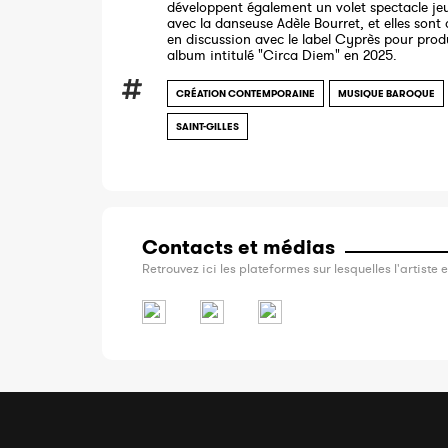
développent également un volet spectacle je
avec la danseuse Adèle Bourret, et elles sont
en discussion avec le label Cyprès pour produ
album intitulé "Circa Diem" en 2025.
CRÉATION CONTEMPORAINE
MUSIQUE BAROQUE
SAINT-GILLES
Contacts et médias
Retrouvez ici les plateformes sur lesquelles l'artiste e