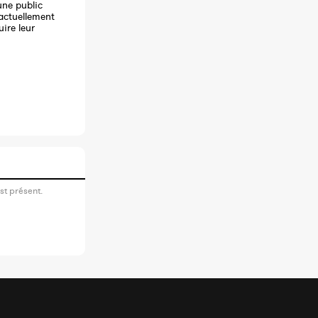
une public
 actuellement
ire leur
st présent.