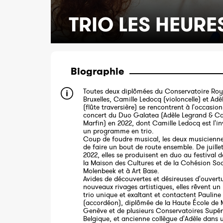
TRIO LES HEURE
Biographie
Toutes deux diplômées du Conservatoire Roy
Bruxelles, Camille Ledocq (violoncelle) et Ad
(flûte traversière) se rencontrent à l'occasio
concert du Duo Galatea (Adèle Legrand & C
Marfin) en 2022, dont Camille Ledocq est l'in
un programme en trio.
Coup de foudre musical, les deux musicienn
de faire un bout de route ensemble. De juill
2022, elles se produisent en duo au festival 
la Maison des Cultures et de la Cohésion Soc
Molenbeek et à Art Base.
Avides de découvertes et désireuses d'ouvert
nouveaux rivages artistiques, elles rêvent un
trio unique et exaltant et contactent Pauline
(accordéon), diplômée de la Haute École de
Genève et de plusieurs Conservatoires Supér
Belgique, et ancienne collègue d'Adèle dans 