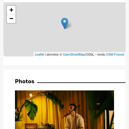
+
−
Leaflet
| données ©
OpenStreetMap
/ODbL - rendu
OSM France
Photos